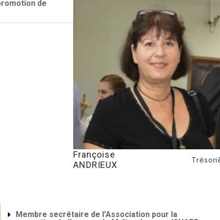
 promotion de
Françoise
Trésori
ANDRIEUX
Membre secrétaire de l’Association pour la